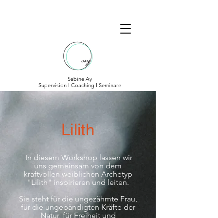
Sabine Ay
Supervision I Coaching I Seminare
Lilith
In diesem Workshop lassen wir
uns gemeinsam von dem
kraftvollen weiblichen
Archetyp
"Lilith" inspirieren und leiten.
Sie steht für die ungezähmte Frau,
für die ungebändigten Kräfte der
Natur, für Freiheit und