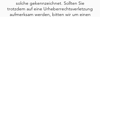
solche gekennzeichnet. Sollten Sie
trotzdem auf eine Urheberrechtsverletzung
aufmerksam werden, bitten wir um einen
entsprechenden Hinweis. Bei
Bekanntwerden von Rechtsverletzungen
werden wir derartige Inhalte umgehend
entfernen.
Bildnachweise
Die Bilder, Fotos und Grafiken auf dieser
Webseite sind urheberrechtlich geschützt.
Die Bilderrechte liegen bei den folgenden
Fotografen und Unternehmen:
Sabine Ay, Wix, Shutterstock
KONTAKT
Sabine Ay
Supervisorin M.A. I
Coach
Stahlheimerstr. 26
10439 Berlin