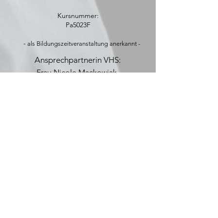
Kursnummer:
Pa5023F
-
als Bildungszeitveranstaltung anerkannt -
Ansprechpartnerin VHS:
Frau Nicole Mackowiak,
Tel.:
(030) 90295 1711
, Fax:
(030) 90295
1704
,
E-Mail:
nicole.mackowiak@ba-
pankow.berlin.de
KONTAKT
Sabine Ay
Supervisorin M.A. I
Coach
Stahlheimerstr. 26
10439 Berlin
info@sabine-ay.com