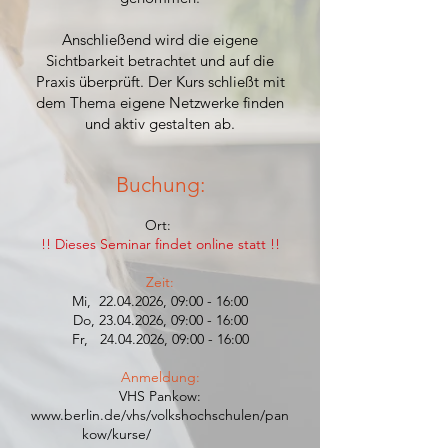
Anschließend wird die eigene
Sichtbarkeit betrachtet und auf die
Praxis überprüft. Der Kurs schließt mit
dem Thema eigene Netzwerke finden
und aktiv gestalten ab.
Buchung:
Ort:
!! Dieses Seminar findet online statt !!
Zeit:
Mi, 22
.04.2026, 09:00 - 16:00
Do,
23.04.2026
, 09:00 - 16:00
Fr,
24.04.2026
, 09:00 - 16:00
Anmeldung:
VHS Pankow:
www.berlin.de/vhs/volkshochschulen/pan
kow/kurse/