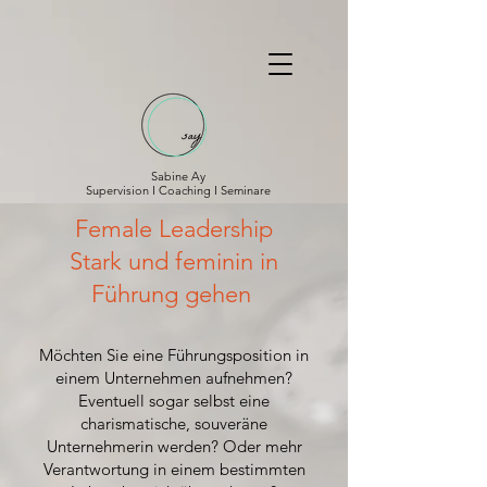
Sabine Ay
Supervision I Coaching I Seminare
Female Leadership
Stark und feminin in
Führung gehen
Möchten Sie eine Führungsposition in
einem Unternehmen aufnehmen?
Eventuell sogar selbst eine
charismatische, souveräne
Unternehmerin werden? Oder mehr
Verantwortung in einem bestimmten