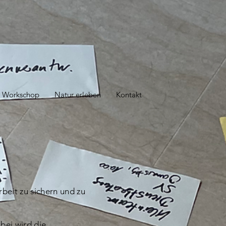
th Workschop
Natur erleben
Kontakt
rbeit zu sichern und zu
bei wird die