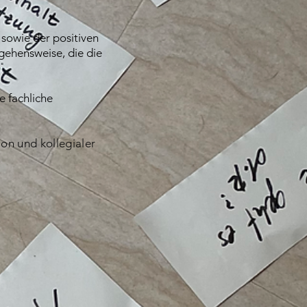
 sowie der positiven
gehensweise, die die
e fachliche
ion und k
ollegialer