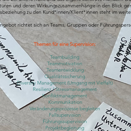
ukturen und deren Wirkungszusammenhänge in den Blick g
tsbeziehung zu den Kund*innen/Klient*innen steht im weit
ngebot richtet sich an Teams, Gruppen oder Führungspers
T
hemen für eine Supervision:
Teambuilding
Teammotivation
Teamentwicklung
Qualitätssicherung
Diversity Management (Umgang mit Vielfalt)
Resilienz / Stressmanagement
Konfliktmanagement
Kommunikation
Veränderungsprozesse begleiten
Fallsupervision
Führungssupervision
Projektbegleitung