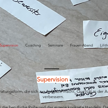
Supervision
Coaching
Seminare
Frauen-Abend
Lili
Supervision
eratungsform, die sich zur Aufgabe macht, Qualität in der A
verbessern.
i die berufliche Rolle und das eigene konkrete Handeln. Da