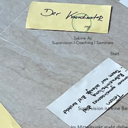
Sabine Ay
Supervision I Coaching I Seminare
Start
Supervision ist eine B
Im Mittelpunkt steht dabe