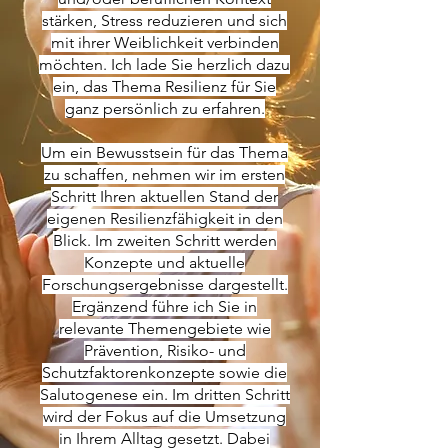
stärken, Stress reduzieren und sich
mit ihrer Weiblichkeit verbinden
möchten. Ich lade Sie herzlich dazu
ein, das Thema Resilienz für Sie
ganz persönlich zu erfahren.
Um ein Bewusstsein für das Thema
zu schaffen, nehmen wir im ersten
Schritt Ihren aktuellen Stand der
eigenen Resilienzfähigkeit in den
Blick. Im zweiten Schritt werden
Konzepte und aktuelle
Forschungsergebnisse dargestellt.
Ergänzend führe ich Sie in
relevante Themengebiete wie
Prävention, Risiko- und
Schutzfaktorenkonzepte sowie die
Salutogenese ein. Im dritten Schritt
wird der Fokus auf die Umsetzung
in Ihrem Alltag gesetzt. Dabei