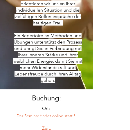
orientieren wir uns an Ihrer
individuellen Situation und die
vielfältigen Rollenansprüche der
heutigen Frau.
Ein Repertoire an Methoden und
Übungen unterstützt den Prozess
und bringt Sie in Verbindung mit
Ihrer inneren Stärke und Ihrer
weiblichen Energie, damit Sie mit
mehr Widerstandskraft und
Lebensfreude durch Ihren Alltag
gehen.
Buchung:
Ort:
Das Seminar findet online statt !!
Zeit: