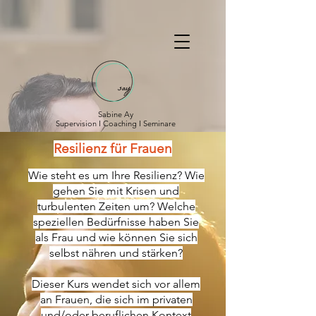
Sabine Ay
Supervision I Coaching I Seminare
Resilienz für Frauen
Wie steht es um Ihre Resilienz? Wie
gehen Sie mit Krisen und
turbulenten Zeiten um? Welche
speziellen Bedürfnisse haben Sie
als Frau und wie können Sie sich
selbst nähren und stärken?
Dieser Kurs wendet sich vor allem
an Frauen, die sich im privaten
und/oder beruflichen Kontext