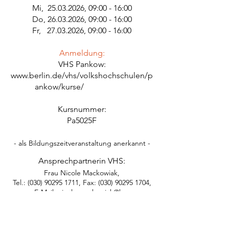
Mi, 25
.03.2026
, 09:00 - 16:00
Do,
26.03.2026
, 09:00 - 16:00
Fr,
27.03.2026
, 09:00 - 16:00
Anmeldung:
VHS Pankow:
www.berlin.de/vhs/volkshochschulen/p
ankow/kurse/
Kursnummer:
Pa5025F
- als Bildungszeitveranstaltung anerkannt -
Ansprechpartnerin VHS:
Frau Nicole Mackowiak,
Tel.:
(030) 90295 1711
, Fax:
(030) 90295 1704
,
E-Mail:
nicole.mackowiak@ba-
pankow.berlin.de
Interview über Resilienz mit Sabine Ay