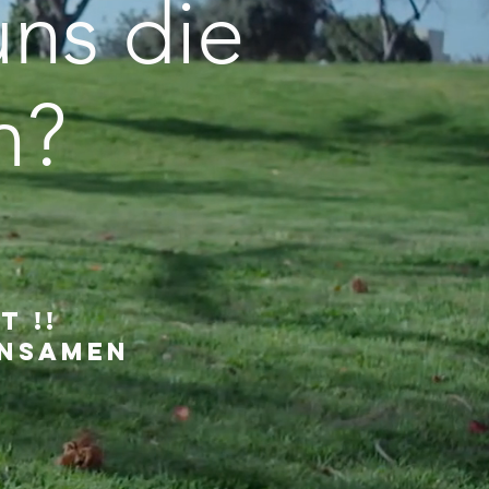
uns die
n?
 !!
insamen