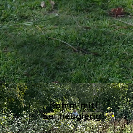
Komm mit!
Sei
neugierig!