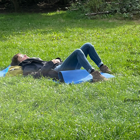
Atmen,
Wir 
Möglic
Umland 
Entspan