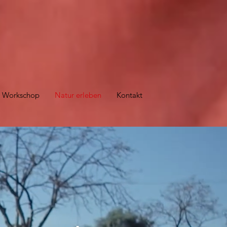
th Workschop
Natur erleben
Kontakt