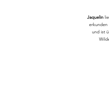
Jaquelin
li
erkunden 
und ist 
Wild