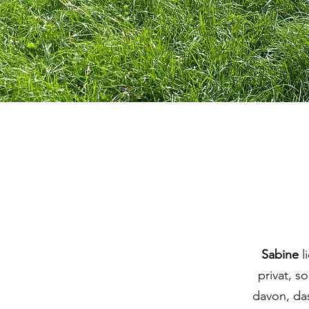
Sabine
l
privat, s
davon, da