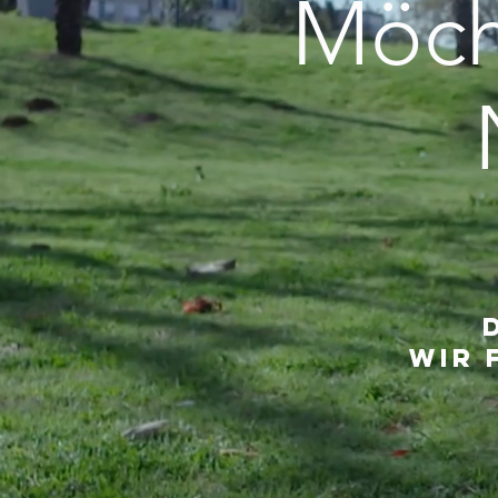
Möch
Wir 