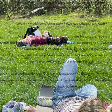
In der Natur finden wir Raum, um zur Ruhe zu kommen.
 Sinne öffnen, einfach Sein und sich von dem was gerad
e da ist, berü
lassen.
Wo stehe ich? Was nährt mich? Woraus schöpfe ich Kraft?
Du bist herzlich eingeladen, mit uns die Natur zu erleben.
nutzen die Natur als Resonanzfeld, um uns selbst du begegnen. Dafür n
hkeiten, die uns unmittelbar geboten werden. Du brauchst nicht die w
auf Dich zu nehmen. Unsere Stadt bietet wunderbare Möglichkeiten, 
der Natur verbinden und erleben kannst.
Sabine wird dich an diesem Tag mit inspirierenden Übungen (Meditati
nungstechniken, Metaphern) aus dem Coaching begleiten. Jaquelin er
fachkundlichen Kräuterwissen.
Lass uns neugierig sein und spielerisch die Natur entdecken ; )