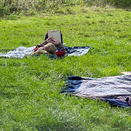
hren und führen
utzen wir die
eiten Wege ins
wie Du Dich mit
on, Atem-
gänzt mit Ihrem