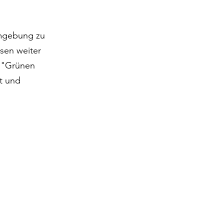
Umgebung zu
sen weiter
m "Grünen
t und