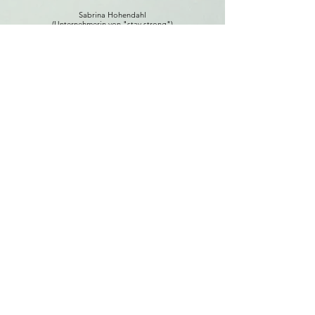
Sabrina
Hohendahl
(Unternehmerin von "stay.strong")
Bekannt aus:
bewusster
leben
rbb24 Inforadio
lifestyle
collection
Travel Lifestyle People
discover
GERMANY
schwitzerland&Austria